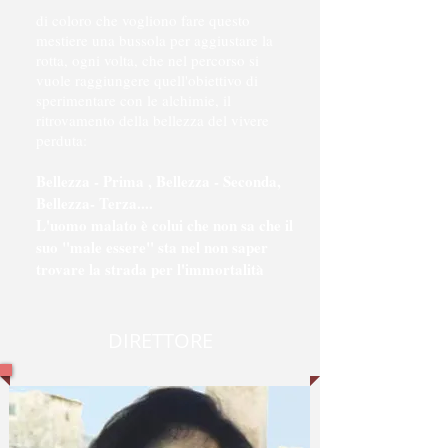
di coloro che vogliono fare questo
mestiere una bussola per aggiustare la
rotta, ogni volta, che nel percorso si
vuole raggiungere quell'obiettivo di
sperimentare con le alchimie, il
ritrovamento della bellezza del vivere
perduta:
Bellezza - Prima , Bellezza - Seconda,
Bellezza- Terza....
L'uomo malato è colui che non sa che il
suo "male essere" sta nel non saper
trovare la strada per l'immortalità
DIRETTORE