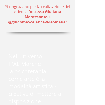
Si ringraziano per la realizzazione del
video la
Dott.ssa Giuliana
Montesanto
e
@guidomaxcalancavideomaker
Nell'universo
IPAE Marche
la psicoterapia
come arte è la
modalità artistica -
creativa di mettere a
disposizione