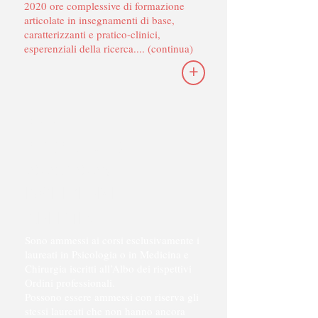
2020 ore complessive di formazione
articolate in insegnamenti di base,
caratterizzanti e pratico-clinici,
esperenziali della ricerca.... (continua)
+
ANNO
ACCADEMICO
2025/2026
ISCRIZIONI
APERTE
!
Sono ammessi ai corsi esclusivamente i
laureati in Psicologia o in Medicina e
Chirurgia iscritti all’Albo dei rispettivi
Ordini professionali.
Possono essere ammessi con riserva gli
stessi laureati che non hanno ancora